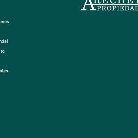
renos
cial
to
ales