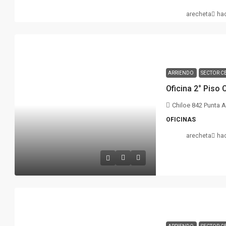
arecheta
ha
ARRIENDO
SECTOR C
Oficina 2° Piso 
Chiloe 842 Punta 
OFICINAS
arecheta
ha