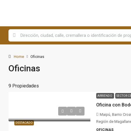
Home
Oficinas
Oficinas
9 Propiedades
ARRIENDO
SECTOR C
Oficina con Bod
Maipú, Barrio Croa
Región de Magallanes
DESTACADO
OFICINAS