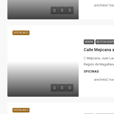
arecheta
ha
DESTACADO
VENTA
SECTOR CENT
Calle Mejicana 
Mejicana, Juan Lad
Región de Magallanes
OFICINAS
arecheta
ha
DESTACADO