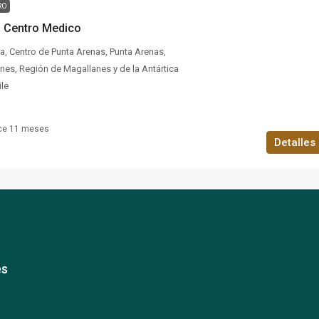
RO
ó Centro Medico
 Centro de Punta Arenas, Punta Arenas,
nes, Región de Magallanes y de la Antártica
ile
ce 11 meses
Detalles
es