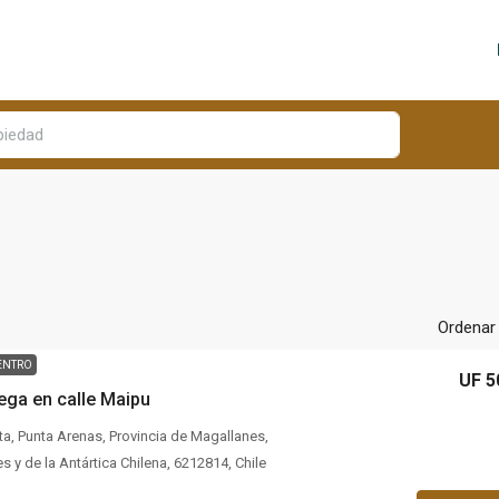
Ordenar 
ENTRO
UF 5
ega en calle Maipu
ta, Punta Arenas, Provincia de Magallanes,
 y de la Antártica Chilena, 6212814, Chile