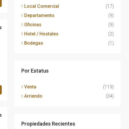
Local Comercial
(17)
Departamento
(9)
Oficinas
(9)
s
Hotel / Hostales
(2)
Bodegas
(1)
Por Estatus
Venta
(119)
Arriendo
(34)
s
Propiedades Recientes