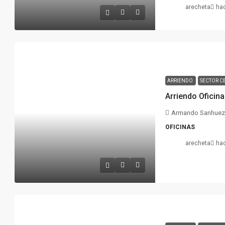
arecheta
ha
ARRIENDO
SECTOR C
Armando Sanhueza
OFICINAS
arecheta
ha