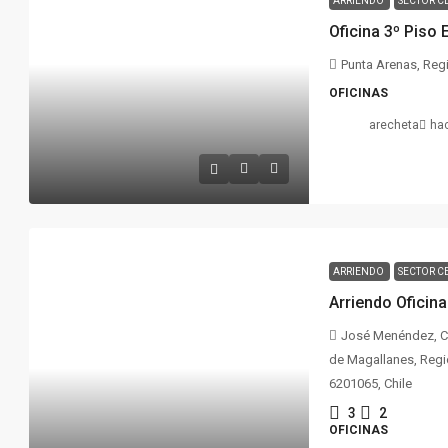
ARRIENDO
SECTOR C
Oficina 3º Piso E
Punta Arenas, Regi
OFICINAS
arecheta
ha
ARRIENDO
SECTOR C
Arriendo Oficin
José Menéndez, Ce
de Magallanes, Regió
6201065, Chile
3
2
OFICINAS