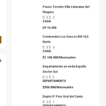
Paseo Toronto Villa Cataratas del
Niagara
5
3
CASA
UF 10.250
Condominio Los Vascos KM 10,5
Norte
3
3
CASA
$1.100.000/Mensuales
s
Departamento en Avda España
Sector Sur
2
2
DEPARTAMENTO
$550.000/Mensuales
Depto 5º Piso Gral del Canto
3
1
DEPARTAMENTO