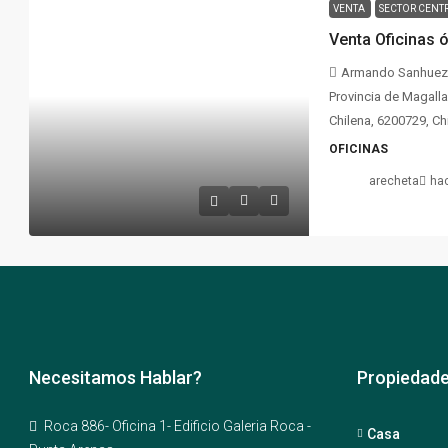
VENTA
SECTOR CENT
Venta Oficinas 
Armando Sanhueza,
Provincia de Magalla
Chilena, 6200729, Ch
OFICINAS
arecheta
ha
Necesitamos Hablar?
Propiedad
Roca 886- Oficina 1- Edificio Galeria Roca -
Casa