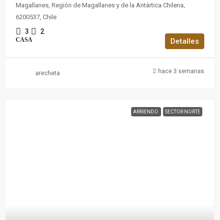
Magallanes, Región de Magallanes y de la Antártica Chilena,
6200537, Chile
3
2
CASA
Detalles
hace 3 semanas
arecheta
ARRIENDO
SECTOR NORTE