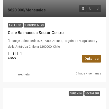
$620.000
/Mensuales
ARRIENDO
SECTOR CENTRO
Calle Balmaceda Sector Centro
Pasaje Balmaceda 526, Punta Arenas, Región de Magallanes y
de la Antártica Chilena 6200000, Chile
1
1
CASA
Detalles
hace 4 semanas
arecheta
ARRIENDO
SECTOR SUR