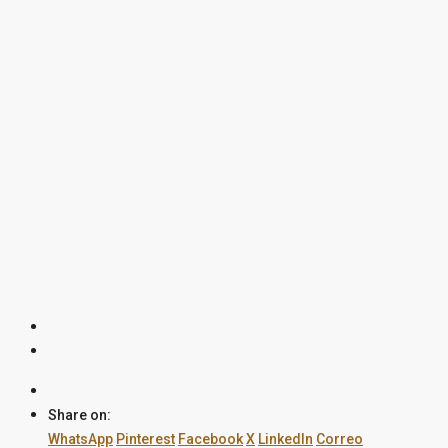
Arenas,
Provincia de
Magallanes,
Región de
Magallanes y
de la Antártica
Chilena,
6200537,
Chile
$100.000.000
/Millones
de
Pesos
Share on:
WhatsApp
Pinterest
Facebook
X
LinkedIn
Correo