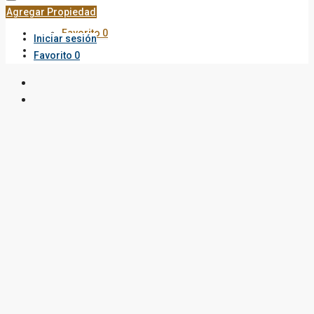
Agregar Propiedad
Favorito
0
Iniciar sesión
Favorito
0
Venta
Sector
Norte
Home
Casa
Mar de
Creta
Loteo
del Mar